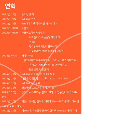
​연혁
2022년 02월 발기인 총회
2022년 09월 WE하다 설립
2022년 11월 WE하다 어플리케이션 서비스 개시
2022년 MOU 하울회
2023년 MOU 충청북도곰두리체육관
아이플러스 아동발달지원센터
위밀리
전라남도장애인태권도협회
한국장애인문화예술단체총연합회
2024년 MOU 에바다학교
용인대학교 특수체육연구소 & 한국스포츠과학연구소
경기도신체장애인복지회 용인시지부
윤슬발달지원센터
2024년 01월 WE하다 어플리케이션 특허등록
2024년 03월 직장내 건강검진프로그램 ‘Good Day’ 서비스
2024년 05월 WE하다 상표등록
2024년 06월 헬스케어 프로그램 (게임2종) 출시
2024년 06월 장애인 e-스포츠용 휠체어 개발, 산업통상자원부 R&D
선정
2025년 06월 의왕시 장애인 한마음 체육대회 e-스포츠 휠체어 레이싱
스피노 공식 초정행사
2025년 06월 제30회 경기도장애인 축제 한마당 e-스포츠 휠체어 레